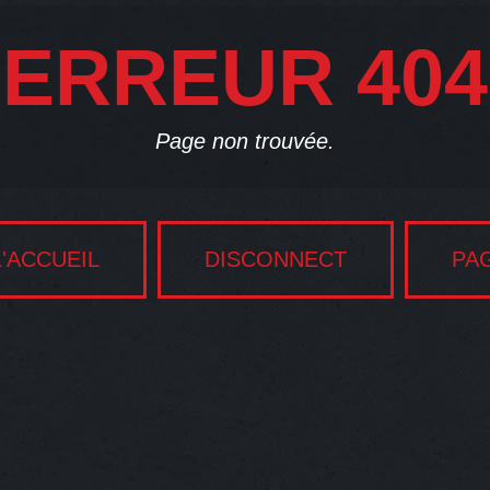
ERREUR 404
Page non trouvée.
'ACCUEIL
DISCONNECT
PA