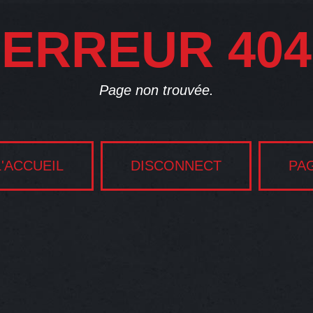
ERREUR 404
Page non trouvée.
'ACCUEIL
DISCONNECT
PA