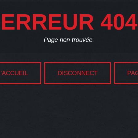
ERREUR 404
Page non trouvée.
'ACCUEIL
DISCONNECT
PA